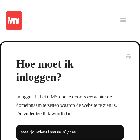
iWink
Reporting
Platform
Intranet
Toggle
Navigatio
CMS
Hoe moet ik
inloggen?
Inloggen in het CMS doe je door /
cms
achter de
domeinnaam te zetten waarop de website te zien is.
De volledige link wordt dan: