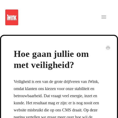
iWink
Reporting
Platform
Intranet
Toggle
Navigatio
CMS
Hoe gaan jullie om
met veiligheid?
Veiligheid is een van de grote drijfveren van iWink,
omdat klanten ons kiezen voor onze stabiliteit en
betrouwbaarheid. Dat vraagt veel energie, inzet en
kunde. Het resultaat mag er zijn: er is nog nooit een
website misbruikt die op ons CMS draait.
Op deze
pagina
vertellen we graag meer over hoe wij de